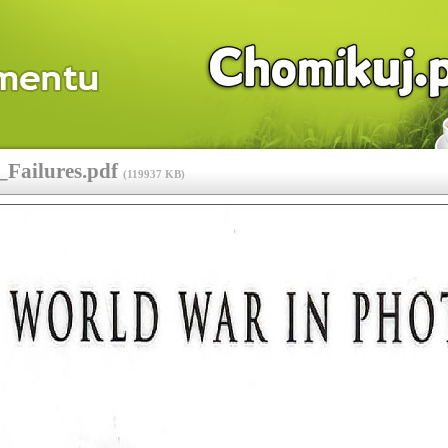
ailures.pdf
(
119937 KB
)