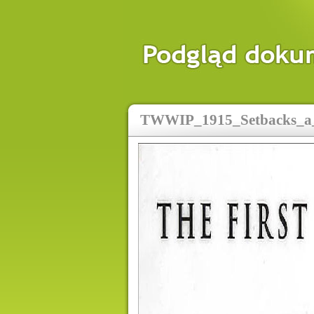
TWWIP_1915_Setbacks_a_F