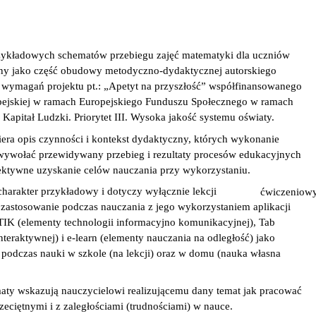
rzykładowych schematów przebiegu zajęć matematyki dla uczniów
any jako część obudowy metodyczno-dydaktycznej autorskiego
wymagań projektu pt.: „Apetyt na przyszłość” współfinansowanego
pejskiej w ramach Europejskiego Funduszu Społecznego w ramach
apitał Ludzki. Priorytet III. Wysoka jakość systemu oświaty.
ra opis czynności i kontekst dydaktyczny, których wykonanie
wywołać przewidywany przebieg i rezultaty procesów edukacyjnych
ktywne uzyskanie celów nauczania przy wykorzystaniu.
arakter przykładowy i dotyczy wyłącznie lekcji
ćwiczeniow
 zastosowanie podczas nauczania z jego wykorzystaniem aplikacji
TIK (elementy technologii informacyjno komunikacyjnej), Tab
nteraktywnej) i e-learn (elementy nauczania na odległość) jako
odczas nauki w szkole (na lekcji) oraz w domu (nauka własna
ty wskazują nauczycielowi realizującemu dany temat jak pracować
zeciętnymi i z zaległościami (trudnościami) w nauce.