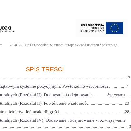
ze
Unii Europejskiej w ramach Europejskiego Funduszu Społecznego
środków
SPIS TREŚCI
.......................................................................................................... 3
siątkowym systemie pozycyjnym. Powtórzenie wiadomości .............. 4
aturalnych (Rozdział II). Dodawanie i odejmowanie –
..
ćwiczenia
ralnych (Rozdział II). Powtórzenie wiadomości ............................ 20
dcinków. Jednostki długości ...................................................... 28
aturalnych (Rozdział IV). Dodawanie i odejmowanie - rozwiązywanie
...........................................................................................................