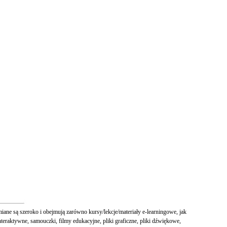
iane są szeroko i obejmują zarówno kursy/lekcje/materiały e-learningowe, jak
nteraktywne, samouczki, filmy edukacyjne, pliki graficzne, pliki dźwiękowe,