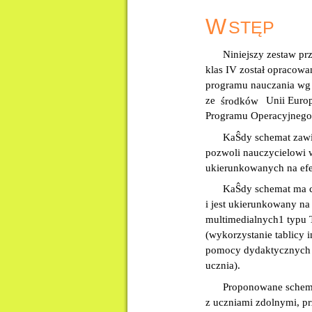
W
STĘP
Niniejszy zestaw p
klas IV został opracow
programu nauczania wg 
ze
Unii Euro
środków
Programu Operacyjnego K
KaŜdy schemat zawie
pozwoli nauczycielowi 
ukierunkowanych na efe
KaŜdy schemat ma ch
i jest ukierunkowany na
multimedialnych1 typu 
(wykorzystanie tablicy i
pomocy dydaktycznych p
ucznia).
Proponowane schema
z uczniami zdolnymi, pr