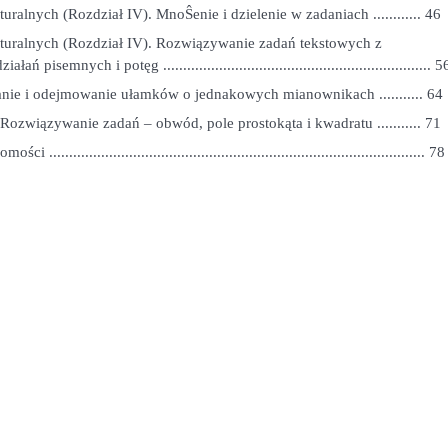
turalnych (Rozdział IV). MnoŜenie i dzielenie w zadaniach ............ 46
aturalnych (Rozdział IV). Rozwiązywanie zadań tekstowych z
ń pisemnych i potęg ................................................................... 5
ie i odejmowanie ułamków o jednakowych mianownikach ........... 64
 Rozwiązywanie zadań – obwód, pole prostokąta i kwadratu ........... 71
............................................................................................ 78