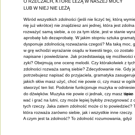
O RZECZACH, KTÓRE LEŻĄ W NASZEJ MOCY
LUB W NIEJ NIE LEŻĄ
Wśród wszystkich zdolności (jeśli nie liczyć tej, którą wymi
nię już wkrótce) nie znajdziesz ani jednej, która jest zdolna
rozważyć samą siebie, a co za tym idzie, jest w stanie wyr
aprobatę lub dezaprobatę. W jakim stopniu sztuka gramaty
dysponuje zdolnością rozważania czegoś? Ma taką moc, 
w grę wchodzi wyrażanie osądu w kwestii tego, co zostało
napisane i powiedziane. Jak przedstawiają się możliwości
zyki? Obejmują one ocenę melodii. Czy którakolwiek z tyc
zdolności rozważa samą siebie? Zdecydowanie nie. Gdy j
potrzebujesz napisać do przyjaciela, gramatyka zasugeruje
jakich słów masz użyć, choć nie powie ci, czy masz w ogól
stworzyć ten list. Podobnie funkcjonuje muzyka w odniesie
do dźwięków. Muzyka nie powie ci jednak, czy masz teraz
śpie-
wać i grać na lutni, czy może lepiej byłoby zrezygnować z 
tych rzeczy. Jaka zatem zdolność może ci to powiedzieć? 
która rozważa zarówno siebie, jak i wszystkie inne rzeczy.
A czym jest ta zdolność? To zdolność rozumowania, gdyż