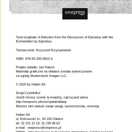
Tytuł oryginału: A Selection from the Discourses of Epictetus with the
Encheiridion by Epictetus
Tłumaczenie: Krzysztof Krzyżanowski
ISBN: 978-83-283-6812-5
Projekt okładki: Jan Paluch
Materiały graficzne na okładce zostały wykorzystane
za zgodą Shutterstock Images LLC.
© 2020 by Helion SA
Drogi Czytelniku!
Jeżeli chcesz ocenić tę książkę, zajrzyj pod adres
http://onepress.pl/user/opinie/diatep
Możesz tam wpisać swoje uwagi, spostrzeżenia, recenzję.
Helion SA
ul. Kościuszki 1c, 44-100 Gliwice
tel. 32 231 22 19, 32 230 98 63
e-mail:
onepress@onepress.pl