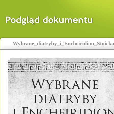
Wybrane_diatryby_i_Encheiridion_Stoicka