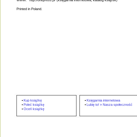
WWW:
http://onepress.pl
(księgarnia internetowa, katalog książek)
Printed in Poland.
•
Kup książkę
•
Księgarnia internetowa
•
Poleć książkę
•
Lubię to! » Nasza społeczność
•
Oceń książkę