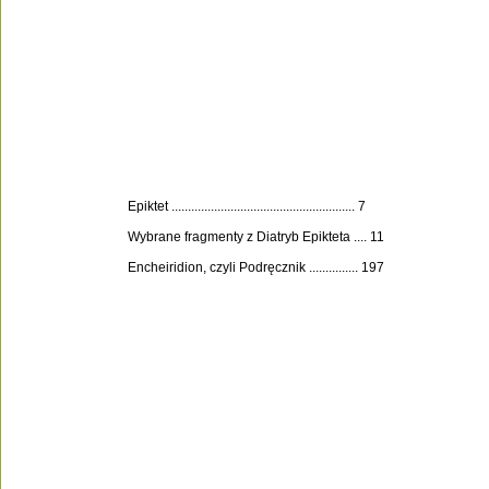
Spis treści
Epiktet ........................................................ 7
Wybrane fragmenty z Diatryb Epikteta .... 11
Encheiridion, czyli Podręcznik ............... 197