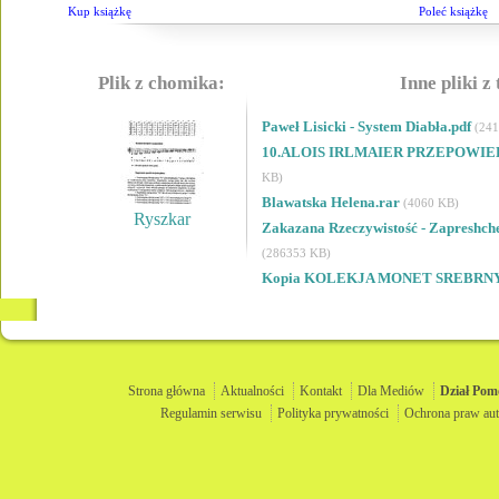
Kup książkę
Poleć książkę
Plik z chomika:
Inne pliki z
Paweł Lisicki - System Diabła.pdf
(24
10.ALOIS IRLMAIER PRZEPOWIED
KB)
Blawatska Helena.rar
(4060 KB)
Ryszkar
Zakazana Rzeczywistość - Zapreshch
(286353 KB)
Kopia KOLEKJA MONET SREBRNY
Strona główna
Aktualności
Kontakt
Dla Mediów
Dział
Pom
Regulamin serwisu
Polityka prywatności
Ochrona praw aut